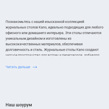
Познакомьтесь с нашей изысканной коллекцией
журнальных столов Kano, идеально подходящих для любого
офисного или домашнего интерьера. Эти столы отличаются
уникальным дизайном и изготовлены из
высококачественных материалов, обеспечивая
долговечность и стиль. Журнальные столы Kano создают
уютное пространство для встреч и переговоров, добавляя
функциональность и эстетику в ваше пространство.
Идеальный выбор для тех, кто ценит качество и
Читать дальше
современный стиль.
Наш шоурум